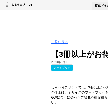
写真
プリ
一覧に戻る
【3冊以上がお
2023年5月11日
フォトブック
しまうまプリントでは、3冊以上がお
全仕上げ、全サイズのフォトブック
GWに久々に会ったご親戚や祖父祖
い。