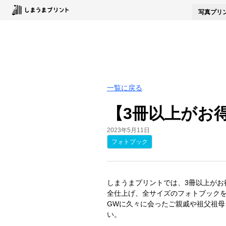
写真
プリ
一覧に戻る
【3冊以上がお
2023年5月11日
フォトブック
しまうまプリントでは、3冊以上がお
全仕上げ、全サイズのフォトブック
GWに久々に会ったご親戚や祖父祖
い。