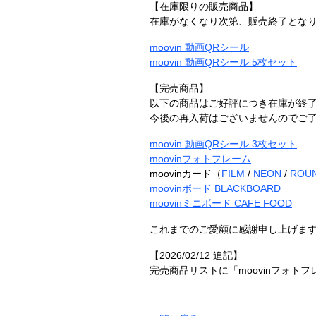
【在庫限りの販売商品】
在庫がなくなり次第、販売終了とな
moovin 動画QRシール
moovin 動画QRシール 5枚セット
【完売商品】
以下の商品はご好評につき在庫が終
今後の再入荷はございませんのでご
moovin 動画QRシール 3枚セット
moovinフォトフレーム
moovinカード（
FILM
/
NEON
/
ROU
moovinボード BLACKBOARD
moovinミニボード CAFE FOOD
これまでのご愛顧に感謝申し上げま
【2026/02/12 追記】
完売商品リストに「moovinフォトフ