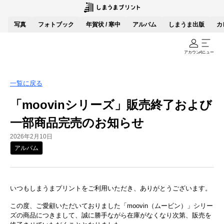
写真
フォトブック
年賀状 / 寒中
アルバム
しまうま出版
カ
アカウント
メニュー
一覧に戻る
「moovinシリーズ」販売終了および
一部商品完売のお知らせ
2026年2月10日
アルバム
いつもしまうまプリントをご利用いただき、ありがとうございます。
この度、ご愛顧いただいておりました「moovin（ムービン）」シリー
ズの商品につきまして、誠に勝手ながら在庫がなくなり次第、販売を