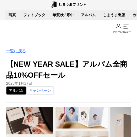
写真
フォトブック
年賀状 / 寒中
アルバム
しまうま出版
カ
アカウント
メニュー
一覧に戻る
【NEW YEAR SALE】アルバム全商
品10%OFFセール
2025年1月17日
アルバム
キャンペーン