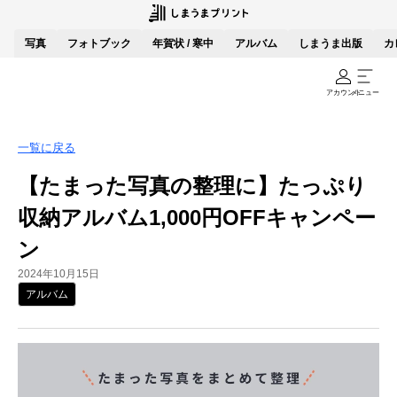
写真
フォトブック
年賀状 / 寒中
アルバム
しまうま出版
カ
アカウント
メニュー
一覧に戻る
【たまった写真の整理に】たっぷり
収納アルバム1,000円OFFキャンペー
ン
2024年10月15日
アルバム