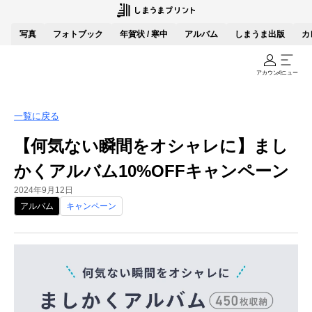
写真
フォトブック
年賀状 / 寒中
アルバム
しまうま出版
カ
アカウント
メニュー
一覧に戻る
【何気ない瞬間をオシャレに】まし
かくアルバム10%OFFキャンペーン
2024年9月12日
アルバム
キャンペーン