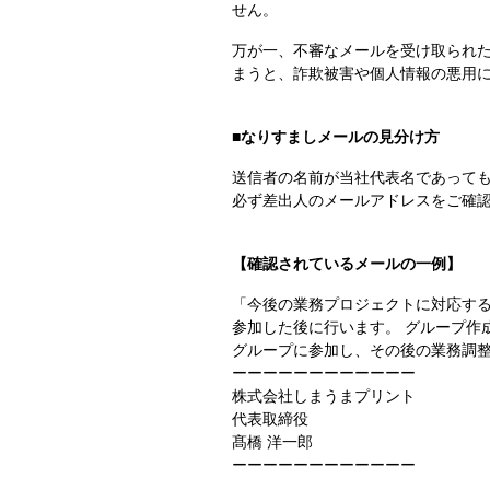
せん。
万が一、不審なメールを受け取られた
まうと、詐欺被害や個人情報の悪用
■なりすましメールの見分け方
送信者の名前が当社代表名であっても、
必ず差出人のメールアドレスをご確
【確認されているメールの一例】
「今後の業務プロジェクトに対応する
参加した後に行います。 グループ作
グループに参加し、その後の業務調整
ーーーーーーーーーーーー
株式会社しまうまプリント
代表取締役
髙橋 洋一郎
ーーーーーーーーーーーー