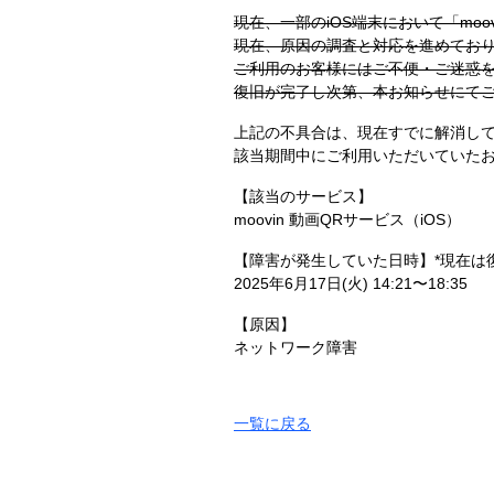
現在、一部のiOS端末において「mo
現在、原因の調査と対応を進めてお
ご利用のお客様にはご不便・ご迷惑
復旧が完了し次第、本お知らせにて
上記の不具合は、現在すでに解消し
該当期間中にご利用いただいていた
【該当のサービス】
moovin 動画QRサービス（iOS）
【障害が発生していた日時】*現在は
2025年6月17日(火) 14:21〜18:35
【原因】
ネットワーク障害
一覧に戻る