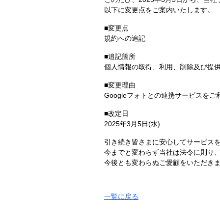
以下に変更点をご案内いたします。
■変更点
規約への追記
■追記箇所
個人情報の取得、利用、削除及び提
■変更理由
Googleフォトとの連携サービスを
■改定日
2025年3月5日(水)
引き続き皆さまに安心してサービス
今までと変わらず当社は法令に則り
今後とも変わらぬご愛顧をいただき
一覧に戻る