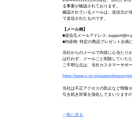
る事案が確認されております。
確認されているメールは、送信元が当社
て送信されたものです。
【メール例】
■送信元メールアドレス: support@n-pri
■内容例: 特定の商品プレゼント企画
当社からのメールで内容に心当たりが
は行わず、メールごと削除していた
ご不明な点は、当社カスタマーサポ
https://www.n-pri.jp/support/inquiry/in
当社は不正アクセスの防止など情報
引き続き対策を強化してまいります
一覧に戻る