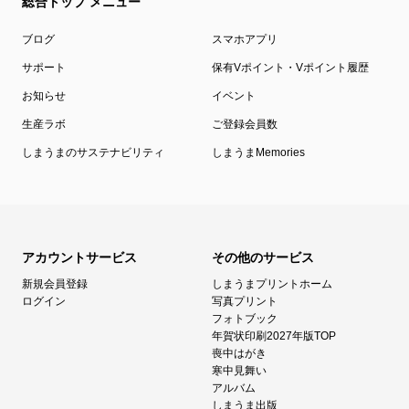
総合トップ メニュー
ブログ
スマホアプリ
サポート
保有Vポイント・Vポイント履歴
お知らせ
イベント
生産ラボ
ご登録会員数
しまうまのサステナビリティ
しまうまMemories
アカウントサービス
その他のサービス
新規会員登録
しまうまプリントホーム
ログイン
写真プリント
フォトブック
年賀状印刷2027年版TOP
喪中はがき
寒中見舞い
アルバム
しまうま出版