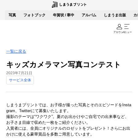
写真
フォトブック
年賀状 / 寒中
アルバム
しまうま出版
カ
アカウント
メニュー
一覧に戻る
キッズカメラマン写真コンテスト
2023年7月21日
サービス全体
しまうまプリントでは、お子様が撮った写真とそのエピソードをInsta
gram、Twitterにて募集いたします。
撮影のテーマは“ワクワク”。夏のお出かけやご自宅での出来事など、
お子さま目線で収めた一枚をご紹介ください。
入賞者には、全員にオリジナルのロゼットをプレゼント！さらにお出
かけに使える豪華賞品を多数ご用意しています。