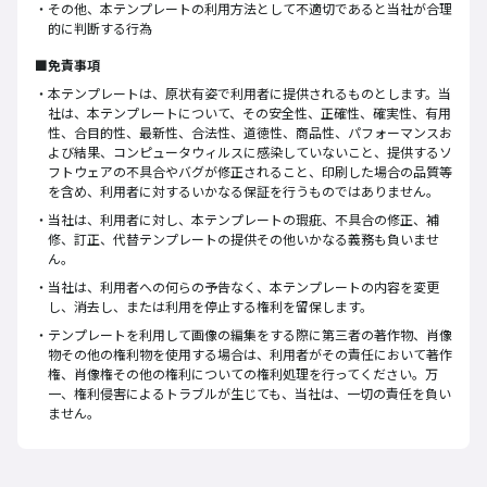
その他、本テンプレートの利用方法として不適切であると当社が合理
的に判断する行為
■免責事項
本テンプレートは、原状有姿で利用者に提供されるものとします。当
社は、本テンプレートについて、その安全性、正確性、確実性、有用
性、合目的性、最新性、合法性、道徳性、商品性、パフォーマンスお
よび結果、コンピュータウィルスに感染していないこと、提供するソ
フトウェアの不具合やバグが修正されること、印刷した場合の品質等
を含め、利用者に対するいかなる保証を行うものではありません。
当社は、利用者に対し、本テンプレートの瑕疵、不具合の修正、補
修、訂正、代替テンプレートの提供その他いかなる義務も負いませ
ん。
当社は、利用者への何らの予告なく、本テンプレートの内容を変更
し、消去し、または利用を停止する権利を留保します。
テンプレートを利用して画像の編集をする際に第三者の著作物、肖像
物その他の権利物を使用する場合は、利用者がその責任において著作
権、肖像権その他の権利についての権利処理を行ってください。万
一、権利侵害によるトラブルが生じても、当社は、一切の責任を負い
ません。