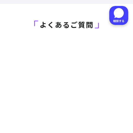
よくあるご質問
「しまうまフォトブック専用Canvaで作る
フォトブックテンプレート」よりページ数が
少なくても（または多くても）注文できます
か？
Canvaで作成する場合、1ページあたりの最
大枚数に制限はありますか？
「しまうまフォトブック専用Canvaで作る
フォトブックテンプレート」はA4サイズで
も注文できますか？