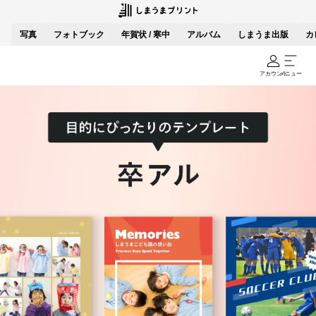
写真
フォトブック
年賀状 / 寒中
アルバム
しまうま出版
カ
アカウント
メニュー