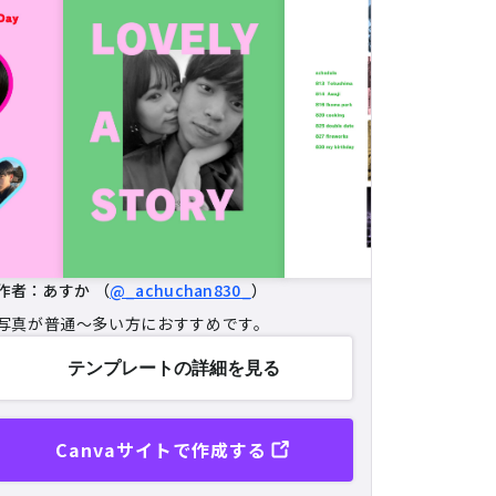
作者：あすか （
@_achuchan830_
）
写真が普通～多い方におすすめです。
テンプレートの
詳細を見る
Canvaサイトで作成する