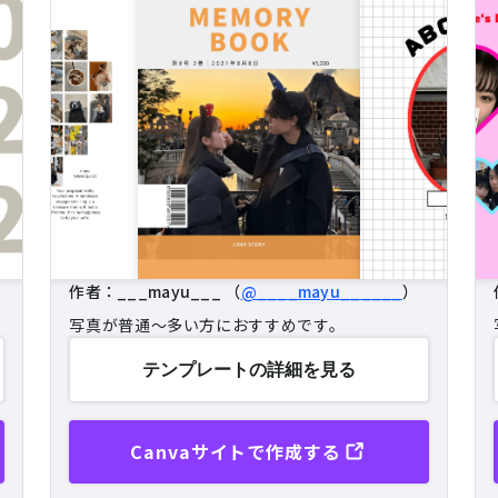
作者：___mayu___ （
@____mayu______
）
写真が普通～多い方におすすめです。
テンプレートの
詳細を見る
Canvaサイトで作成する