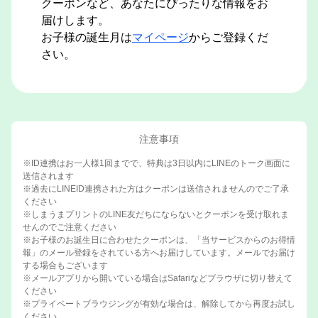
クーポンなど、あなたにぴったりな情報をお
届けします。
お子様の誕生月は
マイページ
からご登録くだ
さい。
注意事項
※ID連携はお一人様1回までで、特典は3日以内にLINEのトーク画面に
送信されます
※過去にLINEID連携された方はクーポンは送信されませんのでご了承
ください
※しまうまプリントのLINE友だちにならないとクーポンを受け取れま
せんのでご注意ください
※お子様のお誕生日に合わせたクーポンは、「当サービスからのお得情
報」のメール登録をされている方へお届けしています。メールでお届け
する場合もございます
※メールアプリから開いている場合はSafariなどブラウザに切り替えて
ください
※プライベートブラウジングが有効な場合は、解除してから再度お試し
ください