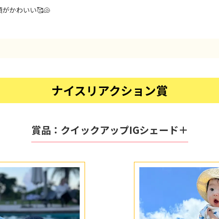
がかわいい🥰🐚
ナイスリアクション賞
賞品：
クイックアップIGシェード＋