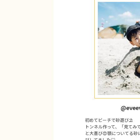
@evee
初めてビーチで砂遊び⛱️
トンネル作って、「見てみて
と大喜び😍顎についてる砂
びしてました♡