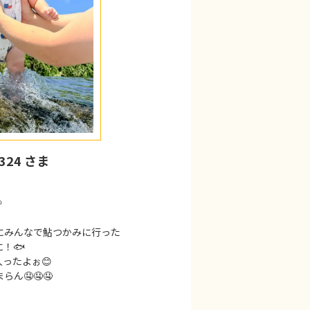
324 さま

にみんなで鮎つかみに行った
！🐟
ったよぉ😊
ん🤤🤤🤤