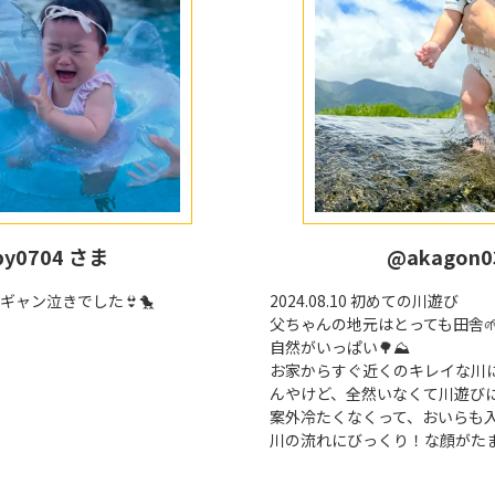
by0704 さま
@akagon0
ギャン泣きでした👙🐤
2024.08.10 初めての川遊び
父ちゃんの地元はとっても田舎
自然がいっぱい🌳⛰️
お家からすぐ近くのキレイな川
んやけど、全然いなくて川遊びに
案外冷たくなくって、おいらも入
川の流れにびっくり！な顔がたまら