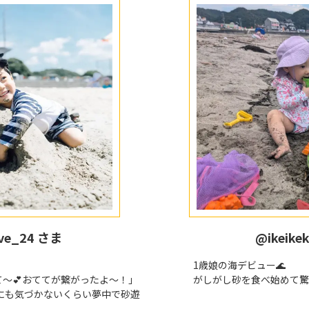
ve_24 さま
@ikeike
1歳娘の海デビュー🌊
〜💕おててが繋がったよ〜！」
がしがし砂を食べ始めて驚
にも気づかないくらい夢中で砂遊