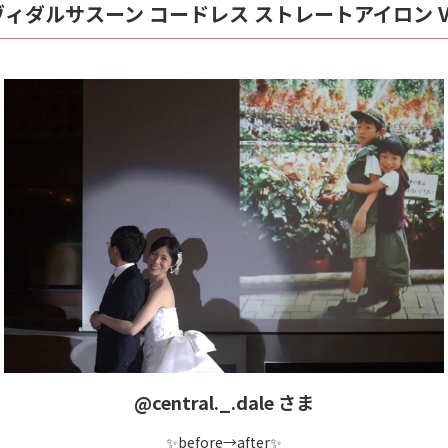
ヴィダルサスーン コードレス
ストレートアイロン VS
@central._.dale さま
✨before→after✨