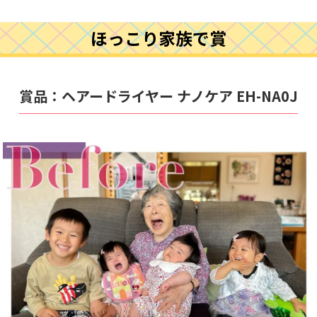
ほっこり家族で賞
賞品：
ヘアードライヤー
ナノケア EH-NA0J