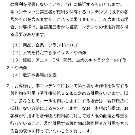
の権利を侵害しないことを、当社に保証するものとします。
本コンテンツに第三者が権利を保有するコンテンツ（以下の各
号のものを含みますが、これらに限りません。）が含まれる場
合、お客様は、当該第三者から当該コンテンツの使⽤許諾を得
る必要があります。
（１）商品、企業、ブランドのロゴ
（２）⼈物を特定できるイラストや画像
（３）漫画、アニメ、CM、商品、企業のキャラクターのイラ
ストや画像
（４）歌詞や書籍の⽂章
２．お客様は、本コンテンツにおいて第三者が著作権を保有する
著作物を引⽤（著作権法第３２条に定める引⽤をいいます。以
下、参考としてルールを例⽰します）する場合は、著作権法に
抵触しない⽅法によるものとします。なお、本項の前提は、お
客様が引⽤する著作物の権利者に対して最⼤限の配慮と尊重を
⾏っていること、及び引⽤する著作物の著作権者が引⽤を禁じ
る旨の表⽰を⾏っていないことを要します。