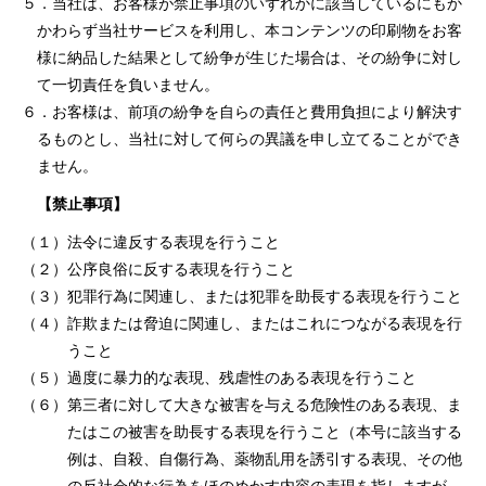
５．当社は、お客様が禁⽌事項のいずれかに該当しているにもか
かわらず当社サービスを利⽤し、本コンテンツの印刷物をお客
様に納品した結果として紛争が⽣じた場合は、その紛争に対し
て⼀切責任を負いません。
６．お客様は、前項の紛争を⾃らの責任と費⽤負担により解決す
るものとし、当社に対して何らの異議を申し⽴てることができ
ません。
【禁止事項】
（１）法令に違反する表現を⾏うこと
（２）公序良俗に反する表現を⾏うこと
（３）犯罪⾏為に関連し、または犯罪を助⻑する表現を⾏うこと
（４）詐欺または脅迫に関連し、またはこれにつながる表現を⾏
うこと
（５）過度に暴⼒的な表現、残虐性のある表現を⾏うこと
（６）第三者に対して⼤きな被害を与える危険性のある表現、ま
たはこの被害を助⻑する表現を⾏うこと（本号に該当する
例は、⾃殺、⾃傷⾏為、薬物乱⽤を誘引する表現、その他