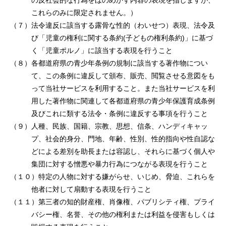
の反社会的な⾏為をほのめかす内容の表現を指しますが、
これらのみに限定されません。）
（７）法令違反に該当する露⾻な性的（わいせつ）表現、法令及
び「児童の権利に関する条約(⼦どもの権利条約)」に基づ
く「児童ポルノ」に該当する表現を⾏うこと
（８）各都道府県の⻘少年条例の規制に該当する著作物につい
て、この条例に違反して頒布、販売、閲覧させる意図をも
って当社サービスを利⽤すること。また当社サービスを利
⽤した著作物に関連して各都道府県の⻘少年保護育成条例
及びこれに類する法令・条例に違反する事項を⾏うこと
（９）⼈種、⺠族、国籍、宗教、思想、信条、ハンディキャッ
プ、社会的⾝分、⾨地、年齢、性別、性的指向や性⾃認な
どによる差別を助⻑または容認し、それらに基づく個⼈や
集団に対する憎悪や暴⼒⾏為につながる表現を⾏うこと
（１０）特定の⼈物に対する嫌がらせ、いじめ、脅迫、これらを
他者に対して扇動する表現を⾏うこと
（１１）第三者の知的財産権、肖像権、パブリシティ権、プライ
バシー権、名誉、その他の権利または利益を侵害もしくは