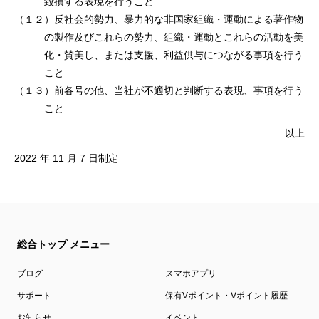
毀損する表現を⾏うこと
（１２）反社会的勢⼒、暴⼒的な⾮国家組織・運動による著作物
の製作及びこれらの勢⼒、組織・運動とこれらの活動を美
化・賛美し、または⽀援、利益供与につながる事項を⾏う
こと
（１３）前各号の他、当社が不適切と判断する表現、事項を⾏う
こと
以上
2022 年 11 月 7 日制定
総合トップ メニュー
ブログ
スマホアプリ
サポート
保有Vポイント・Vポイント履歴
お知らせ
イベント