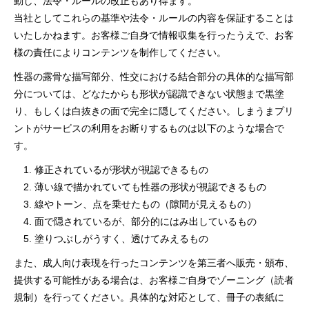
動し、法令・ルールの改正もあり得ます。
当社としてこれらの基準や法令・ルールの内容を保証することは
いたしかねます。お客様ご自身で情報収集を行ったうえで、お客
様の責任によりコンテンツを制作してください。
性器の露骨な描写部分、性交における結合部分の具体的な描写部
分については、どなたからも形状が認識できない状態まで黒塗
り、もしくは白抜きの面で完全に隠してください。しまうまプリ
ントがサービスの利用をお断りするものは以下のような場合で
す。
修正されているが形状が視認できるもの
薄い線で描かれていても性器の形状が視認できるもの
線やトーン、点を乗せたもの（隙間が見えるもの）
面で隠されているが、部分的にはみ出しているもの
塗りつぶしがうすく、透けてみえるもの
また、成人向け表現を行ったコンテンツを第三者へ販売・頒布、
提供する可能性がある場合は、お客様ご自身でゾーニング（読者
規制）を行ってください。具体的な対応として、冊子の表紙に