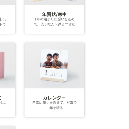
年賀状/寒中
軽に。
1年の始まりに想いを込め
トで
て。大切な人へ送る年賀状
ズ
カレンダー
近に。
日常に想いを添えて。写真で
る
一年を綴る