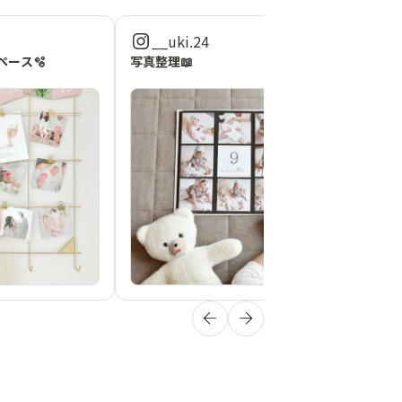
__uki.24
ース🫧
写真整理📖