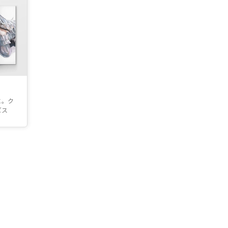
に。ク
ビス