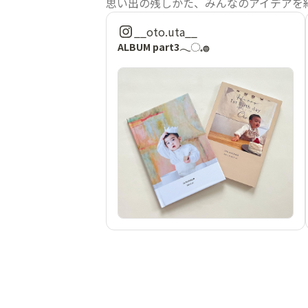
思い出の残しかた、みんなのアイデアを
__oto.uta__
ALBUM part3𓂃◌𓈒𓐍