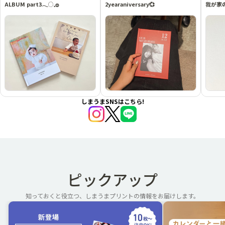
ALBUM part3𓂃◌𓈒𓐍
2yearaniversary💞
我が家
しまうまSNSはこちら!
ピックアップ
知っておくと役立つ、しまうまプリントの情報をお届けします。