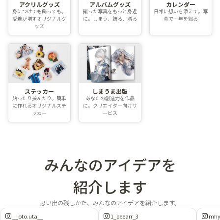
アクリルグッズ
アルバムグッズ
カレンダー
身につけても飾っても。
撮った写真をもっと身近
日常に想いを添えて。写
愛着が増すオリジナルグ
に。しまう、飾る、贈る
真で一年を綴る
ッズ
ステッカー
しまうま出版
貼ったり挟んだり。簡単
あなたの創造力を作品
に作れるオリジナルステ
に。クリエイター向けサ
ッカー
ービス
みんなのアイデアを
紹介します
思い出の残しかた、みんなのアイデアを紹介します。
__oto.uta__
1_peearr_3
mhy