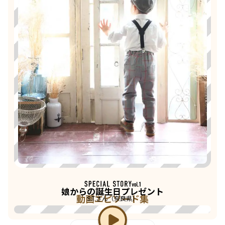
娘からの誕生日プレゼント
動画エピソード集
S.T.さん（奈良県）