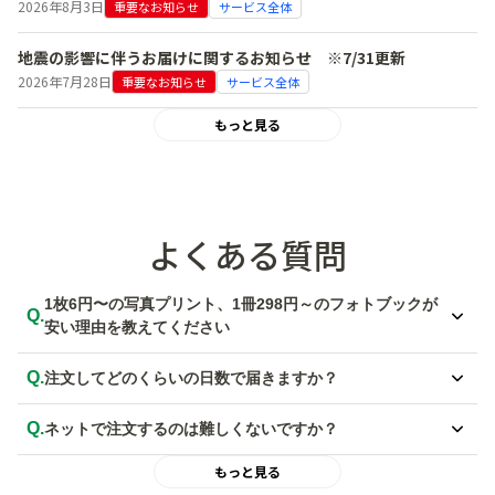
2026年8月3日
重要なお知らせ
サービス全体
地震の影響に伴うお届けに関するお知らせ ※7/31更新
2026年7月28日
重要なお知らせ
サービス全体
もっと見る
よくある質問
1枚6円〜の写真プリント、1冊298円～のフォトブックが
Q.
安い理由を教えてください
A.
徹底した効率化によるコストダウンにより、低価格でのご提供を実現し
Q.
注文してどのくらいの日数で届きますか？
ています。
しまうま独自のオペレーションシステムを活用した自社工場を設置して
A.
写真プリントは最短で当日発送、フォトブックは最短で翌日発送いたし
おり、無駄を省き先鋭された生産体制を構築しています。
Q.
ネットで注文するのは難しくないですか？
ます。宅配便（ゆうパック）の場合は、発送日から2日程度でお届けと
安価なだけでなく、業界20年以上の経験を持つ技術者がプリントを行
なります。
A.
パソコンとアプリともに、初めての方でも簡単でわかりやすい操作性に
い品質管理を徹底しているので安心してご利用いただけます。
もっと見る
詳しくは
【写真プリント 配送・納期】
、
【フォトブック 配送・納期】
なっています。