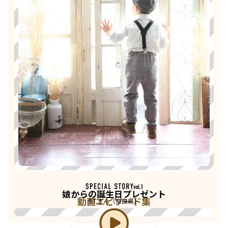
娘からの誕生日プレゼント
動画エピソード集
S.T.さん（奈良県）