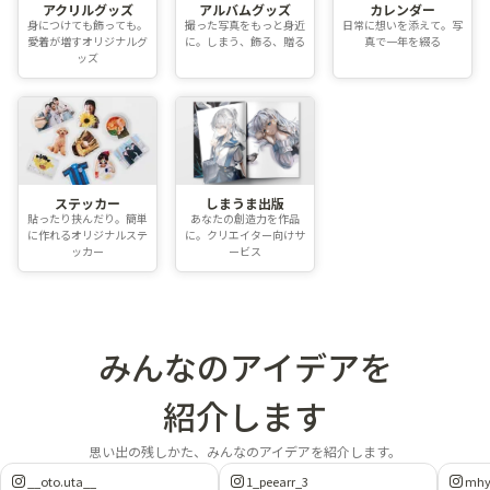
アクリルグッズ
アルバムグッズ
カレンダー
身につけても飾っても。
撮った写真をもっと身近
日常に想いを添えて。写
愛着が増すオリジナルグ
に。しまう、飾る、贈る
真で一年を綴る
ッズ
ステッカー
しまうま出版
貼ったり挟んだり。簡単
あなたの創造力を作品
に作れるオリジナルステ
に。クリエイター向けサ
ッカー
ービス
みんなのアイデアを
紹介します
思い出の残しかた、みんなのアイデアを紹介します。
__oto.uta__
1_peearr_3
mhy