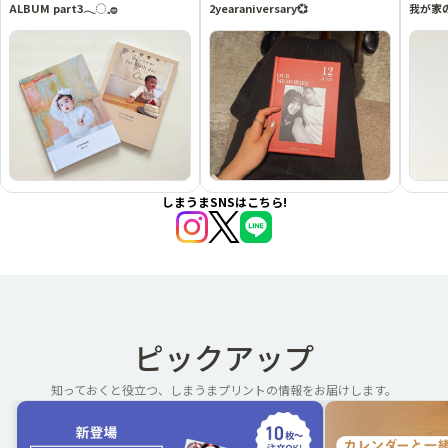
ALBUM part3𓂃◌𓈒𓐍
2yearaniversary💞
我が家
しまうまSNSはこちら!
ピックアップ
知っておくと役立つ、しまうまプリントの情報をお届けします。