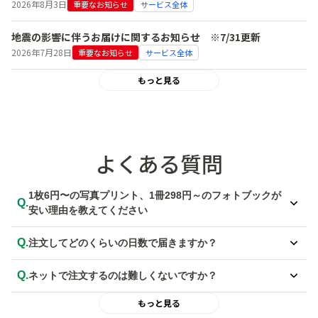
2026年8月3日
重要なお知らせ
サービス全体
地震の影響に伴うお届けに関するお知らせ ※7/31更新
2026年7月28日
重要なお知らせ
サービス全体
もっと見る
よくある質問
1枚6円〜の写真プリント、1冊298円～のフォトブックが
Q.
安い理由を教えてください
A.
徹底した効率化によるコストダウンにより、低価格でのご提供を実現し
Q.
注文してどのくらいの日数で届きますか？
ています。
しまうま独自のオペレーションシステムを活用した自社工場を設置して
A.
写真プリントは最短で当日発送、フォトブックは最短で翌日発送いたし
おり、無駄を省き先鋭された生産体制を構築しています。
Q.
ネットで注文するのは難しくないですか？
ます。宅配便（ゆうパック）の場合は、発送日から2日程度でお届けと
安価なだけでなく、業界20年以上の経験を持つ技術者がプリントを行
なります。
A.
パソコンとアプリともに、初めての方でも簡単でわかりやすい操作性に
い品質管理を徹底しているので安心してご利用いただけます。
もっと見る
詳しくは
【写真プリント 配送・納期】
、
【フォトブック 配送・納期】
なっています。