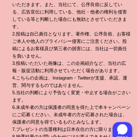
いただきます。また、当社にて、公序良俗に反してい
る、広告宣伝に利用している、他社・他者の権利を侵害
している等と判断した場合にも無効とさせていただきま
す。
2.投稿は自己責任となります。著作権、公序良俗、お客様
ご本人や他人のプライバシー侵害にご注意ください。投
稿によるお客様及び第三者の損害には、当社は一切責任
を負いません。
3.投稿いただいた画像は、この企画紹介など、当社の広
報・販促活動に利用させていただく場合があります。
4.こちらの企画は、Instagram・Twitterが支援、承認、運
営、関与するものではありません。
5.当社の判断により予告なく変更・中止する場合がごさい
ます。
6.未成年者の方は保護者の同意を得た上で本キャンペーン
にご応募ください。未成年者の方が応募された場合は、
保護者の同意を得ているものとみなします。
7.プレゼントの当選権利は日本在住の方に限ります。
8.抽選結果のお問い合わせにはお答えできません。