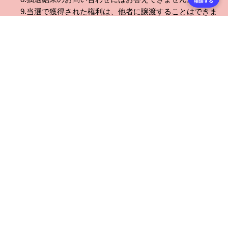
9.当選で獲得された権利は、他者に譲渡することはできま
せん。
10.本ページの利用、本キャンペーンへの参加により生じ
たいかなるトラブル・損害についても、当社が責を負う
べき事由のある場合を除き、一切の責任を負いません。
●免責
1.当社は、本キャンペーンによりお客様に生じたいかなる
損害についても、当社の責に帰すべき事由の無い限り、
一切の責任を負いません。
2.本キャンペーンへの応募に際し、お客様が第三者から苦
情や異議申し立て等を受けたとしても、当社は一切関与
しません。お客様は、これをお客様の責任において解決
するものとします。
●本キャンペーンに関する問い合わせ
しまうまプリント
E-Mail：
support@n-pri.jp
お問い合わせの際は、表題に「#しまうま鉄旅キャンペー