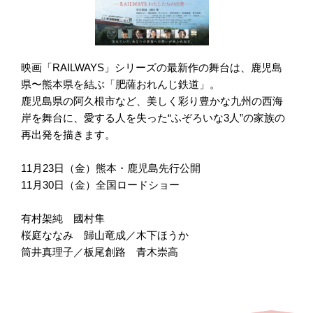
映画「RAILWAYS」シリーズの最新作の舞台は、鹿児島
県〜熊本県を結ぶ「肥薩おれんじ鉄道」。
鹿児島県の阿久根市など、美しく彩り豊かな九州の西海
岸を舞台に、愛する人を失った“ふぞろいな3人”の家族の
再出発を描きます。
11月23日（金）熊本・鹿児島先行公開
11月30日（金）全国ロードショー
有村架純 國村隼
桜庭ななみ 歸山竜成／木下ほうか
筒井真理子／板尾創路 青木崇高