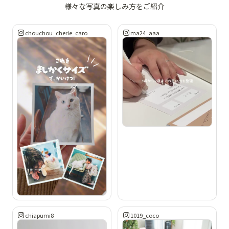
様々な写真の楽しみ方をご紹介
chouchou_cherie_caro
ma24_aaa
chiapumi8
1019_coco