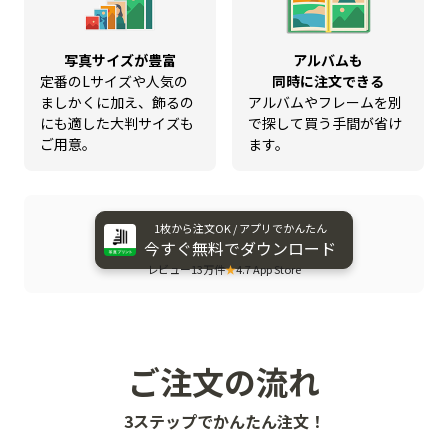
写真サイズが豊富
アルバムも
定番のLサイズや人気の
同時に注文できる
ましかくに加え、飾るの
アルバムやフレームを別
にも適した大判サイズも
で探して買う手間が省け
ご用意。
ます。
1枚から​注文OK / アプリで​かんたん
今すぐ​無料で​ダウンロード
レビュー13万件
★
4.7 App Store
ご注文の流れ
3ステップでかんたん注文！