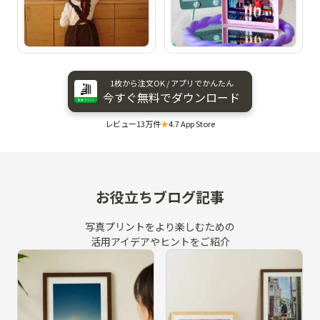
1枚から​注文OK / アプリで​かんたん
今すぐ​無料で​ダウンロード
レビュー13万件
★
4.7 App Store
お役立ちブログ記事
写真プリントをより楽しむための
活用アイデアやヒントをご紹介