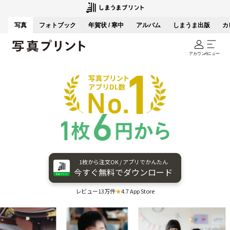
写真
フォトブック
年賀状 / 寒中
アルバム
しまうま出版
カ
アカウント
メニュー
1枚から​注文OK / アプリで​かんたん
今すぐ​無料で​ダウンロード
レビュー13万件
★
4.7 App Store