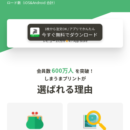
ロード数（iOS&Android 合計）
1枚から​注文OK / アプリで​かんたん
今すぐ​無料で​ダウンロード
レビュー13万件
★
4.7 App Store
600万人
会員数
を突破！
しまうまプリントが
選ばれる理由