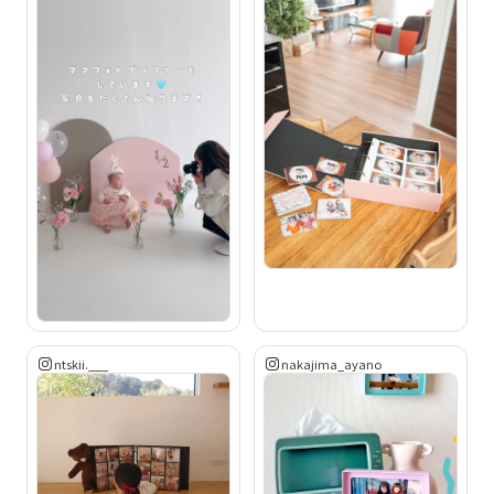
ntskii.___
nakajima_ayano