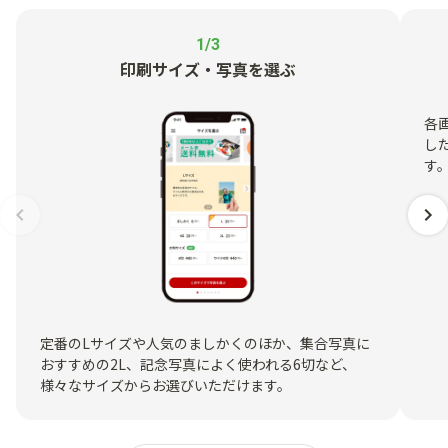
1/3
印刷サイズ・写真を選ぶ
各
し
す
定番のLサイズや人気のましかくのほか、集合写真に
おすすめの2L、記念写真によく使われる6切など、
様々なサイズからお選びいただけます。