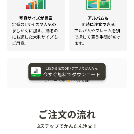
写真サイズが豊富
アルバムも
定番のLサイズや人気の
同時に注文できる
ましかくに加え、飾るの
アルバムやフレームを別
にも適した大判サイズも
で探して買う手間が省け
ご用意。
ます。
1枚から​注文OK / アプリで​かんたん
今すぐ​無料で​ダウンロード
レビュー13万件
★
4.7 App Store
ご注文の流れ
3ステップでかんたん注文！