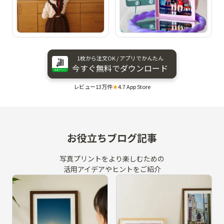
1枚から​注文OK / アプリで​かんたん
今すぐ​無料で​ダウンロード
レビュー13万件
★
4.7 App Store
お役立ちブログ記事
写真プリントをより楽しむための
活用アイデアやヒントをご紹介