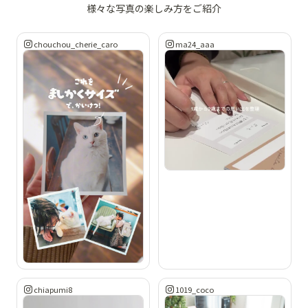
様々な写真の楽しみ方をご紹介
chouchou_cherie_caro
ma24_aaa
chiapumi8
1019_coco