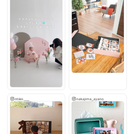
ntskii.___
nakajima_ayano