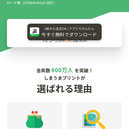
ロード数（iOS&Android 合計）
1枚から​注文OK / アプリで​かんたん
今すぐ​無料で​ダウンロード
レビュー13万件
★
4.7 App Store
600万人
会員数
を突破！
しまうまプリントが
選ばれる理由