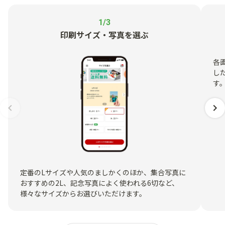
1/3
印刷サイズ・写真を選ぶ
各
し
す
定番のLサイズや人気のましかくのほか、集合写真に
おすすめの2L、記念写真によく使われる6切など、
様々なサイズからお選びいただけます。