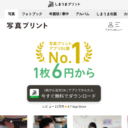
写真
フォトブック
年賀状 / 寒中
アルバム
しまうま出版
カ
アカウント
メニュー
1枚から​注文OK / アプリで​かんたん
今すぐ​無料で​ダウンロード
レビュー13万件
★
4.7 App Store