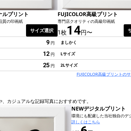
ナルプリント
FUJICOLOR高級プリント
品質の印画紙
専門店クオリティの高級印画紙
14
サイズ選択
1枚
円〜
9
ましかく
円
12
Lサイズ
円
25
2Lサイズ
円
FUJICOLOR高級プリント
や、カジュアルな記録写真におすすめです。
NEWデジタルプリント
環境にも配慮した当社独自のデ
詳しくはこちら
6