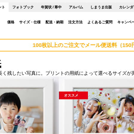
ント
フォトブック
年賀状 / 寒中
アルバム
しまうま出版
カレンダ
価格
サイズ・仕様
配送・納期
注文方法
よくあるご質問
キャンペ
100枚以上のご注文でメール便送料（15
紙
長く残したい写真に。プリントの用紙によって選べるサイズが
オススメ