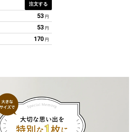
注文する
53
円
53
円
170
円