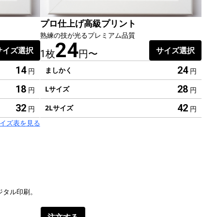
プロ仕上げ高級プリント
熟練の技が光るプレミアム品質
24
サイズ選択
サイズ選択
1枚
円〜
24
14
ましかく
円
円
28
18
Lサイズ
円
円
42
32
2Lサイズ
円
円
のサイズ表を見る
ジタル印刷。