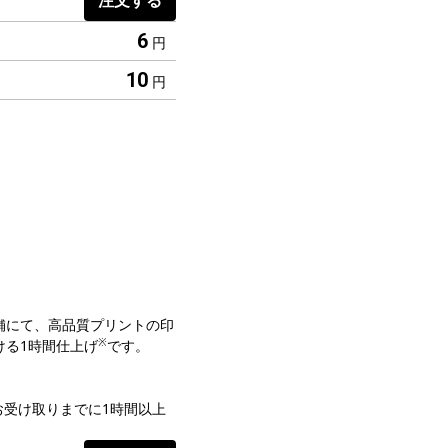
注文する
6
円
10
円
舗にて、高品質プリントの印
※
ける1時間仕上げ
です。
お受け取りまでに1時間以上