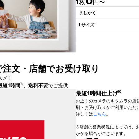
1枚
円〜
ましかく
Lサイズ
で注文・店舗でお受け取り
スメ！
※
最短1時間
、
送料不要
でご提供
※
最短1時間仕上げ
お近くのカメラのキタムラの店
刷・お受け取りがご利用いただ
詳しくは
こちら
。
※店舗の営業状況によっては、
かかる場合がございます。