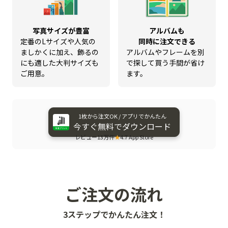
写真サイズが豊富
アルバムも
定番のLサイズや人気の
同時に注文できる
ましかくに加え、飾るの
アルバムやフレームを別
にも適した大判サイズも
で探して買う手間が省け
ご用意。
ます。
1枚から​注文OK / アプリで​かんたん
今すぐ​無料で​ダウンロード
レビュー13万件
★
4.7 App Store
ご注文の流れ
3ステップでかんたん注文！