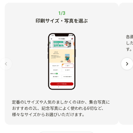
1/3
印刷サイズ・写真を選ぶ
各
し
す
定番のLサイズや人気のましかくのほか、集合写真に
おすすめの2L、記念写真によく使われる6切など、
様々なサイズからお選びいただけます。