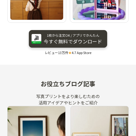
1枚から​注文OK / アプリで​かんたん
今すぐ​無料で​ダウンロード
レビュー13万件
★
4.7 App Store
お役立ちブログ記事
写真プリントをより楽しむための
活用アイデアやヒントをご紹介