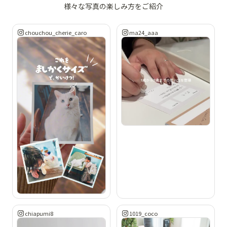
様々な写真の楽しみ方をご紹介
chouchou_cherie_caro
ma24_aaa
chiapumi8
1019_coco