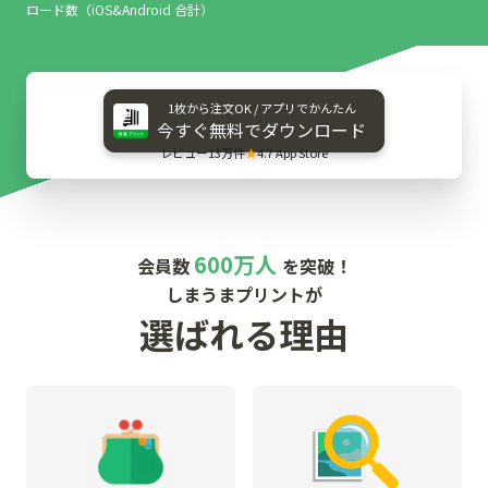
ロード数（iOS&Android 合計）
1枚から​注文OK / アプリで​かんたん
今すぐ​無料で​ダウンロード
レビュー13万件
★
4.7 App Store
600万人
会員数
を突破！
しまうまプリントが
選ばれる理由