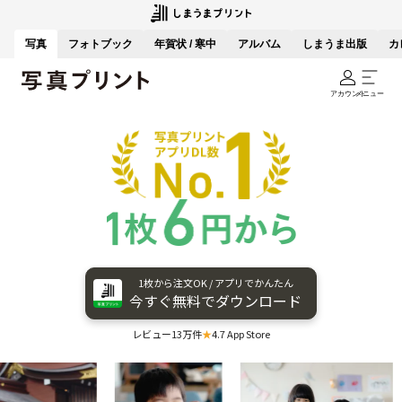
写真
フォトブック
年賀状 / 寒中
アルバム
しまうま出版
カ
アカウント
メニュー
1枚から​注文OK / アプリで​かんたん
今すぐ​無料で​ダウンロード
レビュー13万件
★
4.7 App Store