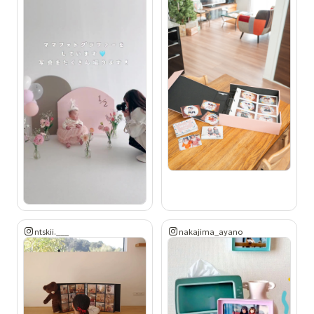
ntskii.___
nakajima_ayano