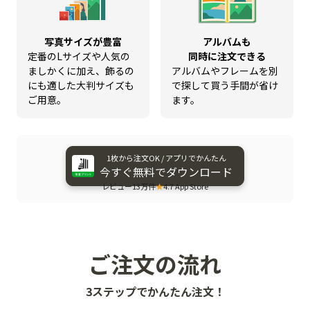
写真サイズが豊富
アルバムも
定番のLサイズや人気の
同時に注文できる
ましかくに加え、飾るの
アルバムやフレームを別
にも適した大判サイズも
で探して買う手間が省け
ご用意。
ます。
1枚から​注文OK / アプリで​かんたん
今すぐ​無料で​ダウンロード
レビュー13万件
★
4.7 App Store
ご注文の流れ
3ステップでかんたん注文！