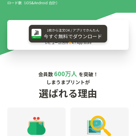
ロード数（iOS&Android 合計）
1枚から​注文OK / アプリで​かんたん
今すぐ​無料で​ダウンロード
レビュー13万件
★
4.7 App Store
600万人
会員数
を突破！
しまうまプリントが
選ばれる理由