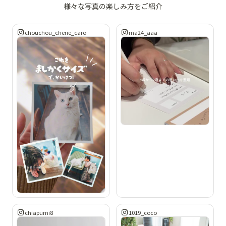
様々な写真の楽しみ方をご紹介
chouchou_cherie_caro
ma24_aaa
chiapumi8
1019_coco