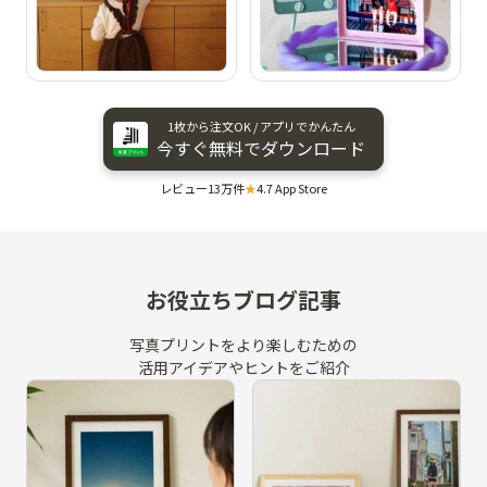
1枚から​注文OK / アプリで​かんたん
今すぐ​無料で​ダウンロード
レビュー13万件
★
4.7 App Store
お役立ちブログ記事
写真プリントをより楽しむための
活用アイデアやヒントをご紹介