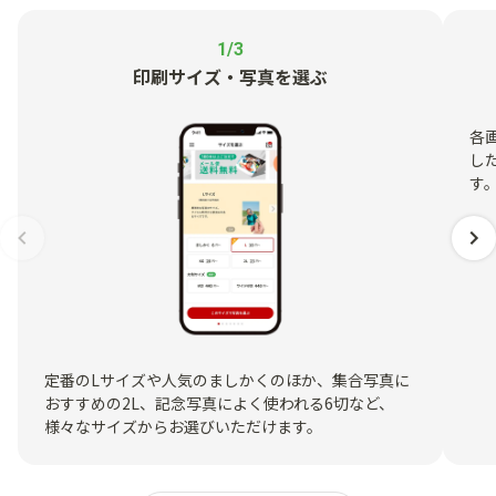
1/3
印刷サイズ・写真を選ぶ
各
し
す
定番のLサイズや人気のましかくのほか、集合写真に
おすすめの2L、記念写真によく使われる6切など、
様々なサイズからお選びいただけます。