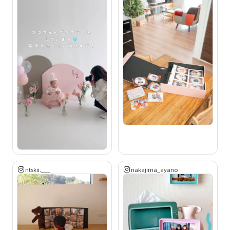
ntskii.___
nakajima_ayano