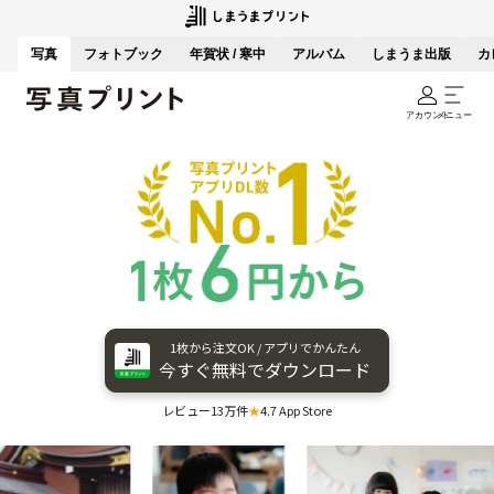
写真
フォトブック
年賀状 / 寒中
アルバム
しまうま出版
カ
アカウント
メニュー
1枚から​注文OK / アプリで​かんたん
今すぐ​無料で​ダウンロード
レビュー13万件
★
4.7 App Store