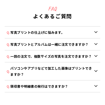
FAQ
よくあるご質問
写真プリントの仕上げに悩みます。
卒園卒業の写真におすすめは、変退色しにくく長期保存に
写真プリントとアルバムは一緒に注文できますか？
適しているFUJICOLOR高級プリントです。
できます。写真をアップロードした後の画面から一部のア
コスパ良くご注文いただきたい場合は、しまうまオリジナ
一回の注文で、複数サイズの写真を注文できますか？
ルバム商品を同時にご注文いただけます。
ルをおすすめいたします。
アプリからのご注文は、複数サイズの写真をまとめてご注
ただし、NEWデジタルプリント、カメラのキタムラ1時間
詳しくはこちら
パソコンやアプリなどで加工した画像はプリントでき
文することはできません。
仕上げは同時注文対象外です。
ますか？
お手数ですがサイズ別にご注文をお願いいたします。
※同時注文可能なアルバムは
こちら
できます。ただし以下のページに記載の内容をご注意くだ
※送料・手数料はご注文ごとに発生いたします。あらかじ
領収書や明細書の発行はできますか？
さい。
めご了承ください。
パソコンからログイン後、以下方法によりご自身で印刷い
アプリからのご注文はこちら
※パソコンからのご注文は、特定の条件を満たした場合、
ただけます。
パソコンからのご注文はこちら
複数サイズの写真を同時にご注文いただけます。