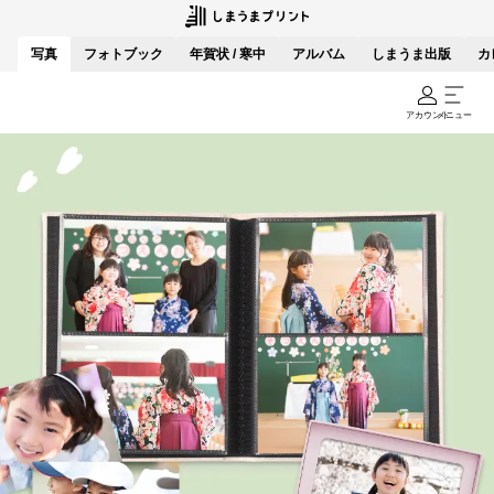
写真
フォトブック
年賀状 / 寒中
アルバム
しまうま出版
カ
アカウント
メニュー