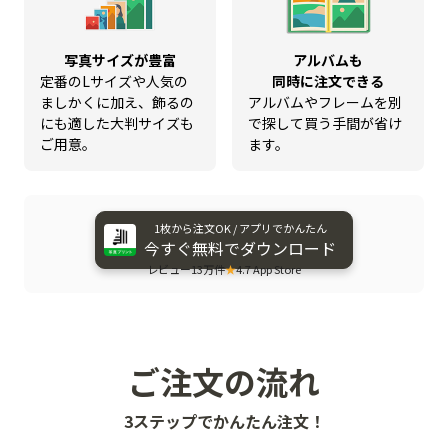
写真サイズが豊富
アルバムも
定番のLサイズや人気の
同時に注文できる
ましかくに加え、飾るの
アルバムやフレームを別
にも適した大判サイズも
で探して買う手間が省け
ご用意。
ます。
1枚から​注文OK / アプリで​かんたん
今すぐ​無料で​ダウンロード
レビュー13万件
★
4.7 App Store
ご注文の流れ
3ステップでかんたん注文！