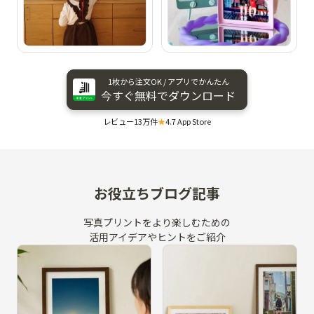
1枚から​注文OK / アプリで​かんたん
今すぐ​無料で​ダウンロード
レビュー13万件
★
4.7 App Store
お役立ちブログ記事
写真プリントをより楽しむための
活用アイデアやヒントをご紹介