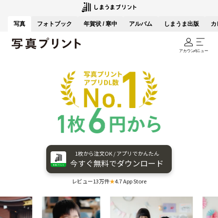
写真
フォトブック
年賀状 / 寒中
アルバム
しまうま出版
カ
アカウント
メニュー
1枚から​注文OK / アプリで​かんたん
今すぐ​無料で​ダウンロード
レビュー13万件
★
4.7 App Store