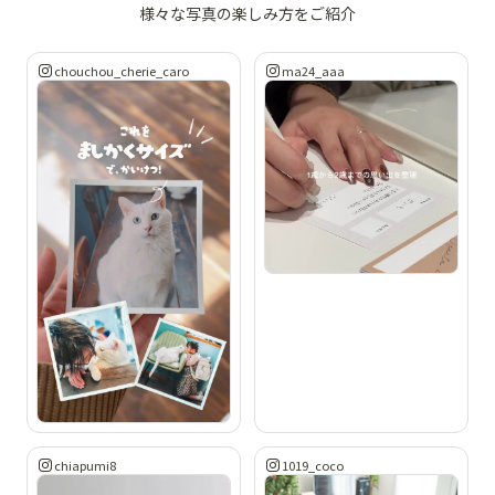
様々な写真の楽しみ方をご紹介
chouchou_cherie_caro
ma24_aaa
chiapumi8
1019_coco