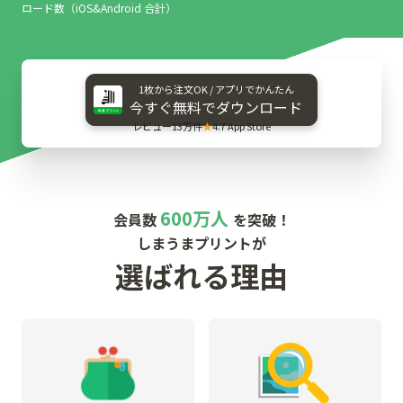
ロード数（iOS&Android 合計）
1枚から​注文OK / アプリで​かんたん
今すぐ​無料で​ダウンロード
レビュー13万件
★
4.7 App Store
600万人
会員数
を突破！
しまうまプリントが
選ばれる理由