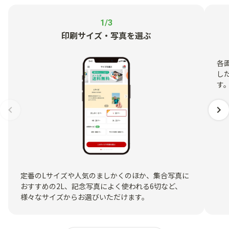
1/3
印刷サイズ・写真を選ぶ
各
し
す
定番のLサイズや人気のましかくのほか、集合写真に
おすすめの2L、記念写真によく使われる6切など、
様々なサイズからお選びいただけます。