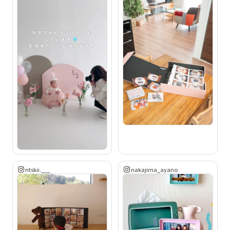
ntskii.___
nakajima_ayano