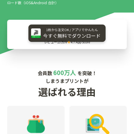
ロード数（iOS&Android 合計）
1枚から​注文OK / アプリで​かんたん
今すぐ​無料で​ダウンロード
レビュー13万件
★
4.7 App Store
600万人
会員数
を突破！
しまうまプリントが
選ばれる理由