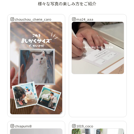
様々な写真の楽しみ方をご紹介
chouchou_cherie_caro
ma24_aaa
chiapumi8
1019_coco