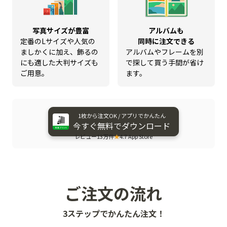
写真サイズが豊富
アルバムも
定番のLサイズや人気の
同時に注文できる
ましかくに加え、飾るの
アルバムやフレームを別
にも適した大判サイズも
で探して買う手間が省け
ご用意。
ます。
1枚から​注文OK / アプリで​かんたん
今すぐ​無料で​ダウンロード
レビュー13万件
★
4.7 App Store
ご注文の流れ
3ステップでかんたん注文！