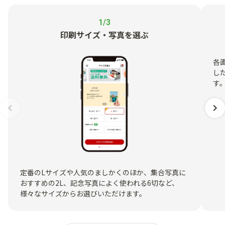
1/3
印刷サイズ・写真を選ぶ
各
し
す
定番のLサイズや人気のましかくのほか、集合写真に
おすすめの2L、記念写真によく使われる6切など、
様々なサイズからお選びいただけます。