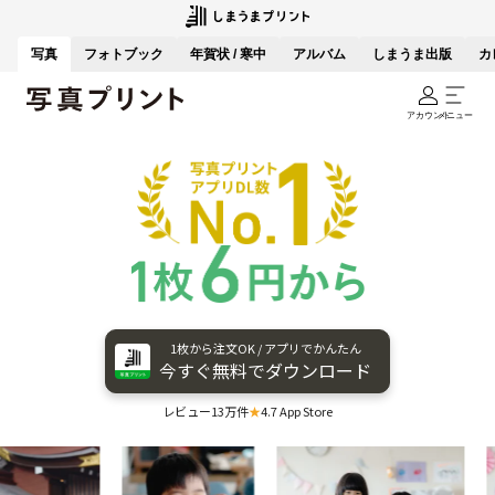
写真
フォトブック
年賀状 / 寒中
アルバム
しまうま出版
カ
アカウント
メニュー
1枚から​注文OK / アプリで​かんたん
今すぐ​無料で​ダウンロード
レビュー13万件
★
4.7 App Store