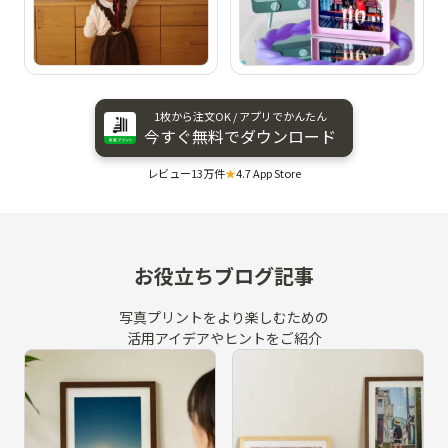
1枚から​注文OK / アプリで​かんたん
今すぐ​無料で​ダウンロード
レビュー13万件
★
4.7 App Store
お役立ちブログ記事
写真プリントをより楽しむための
活用アイデアやヒントをご紹介