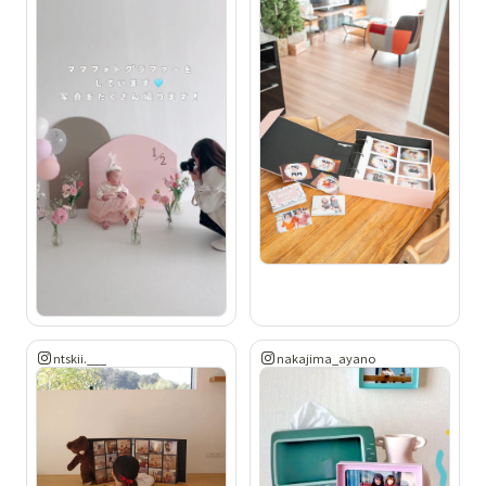
ntskii.___
nakajima_ayano