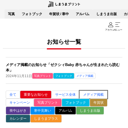
写真
フォトブック
年賀状 / 寒中
アルバム
しまうま出版
カ
アカウント
メニュー
お知らせ一覧
メディア掲載のお知らせ「ゼクシィBaby 赤ちゃんが生まれたら読む
本」
2024年11月11日
写真プリント
フォトブック
メディア掲載
全て
重要なお知らせ
サービス全体
メディア掲載
キャンペーン
写真プリント
フォトブック
年賀状
喪中はがき
寒中見舞い
アルバム
しまうま出版
カレンダー
しまうまプラス