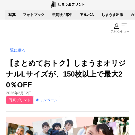
写真
フォトブック
年賀状 / 寒中
アルバム
しまうま出版
カ
アカウント
メニュー
一覧に戻る
【まとめておトク】しまうまオリジ
ナルLサイズが、150枚以上で最大2
0％OFF
2026年2月12日
写真プリント
キャンペーン