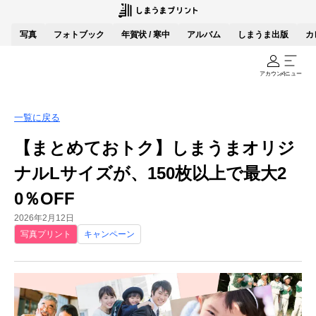
写真
フォトブック
年賀状 / 寒中
アルバム
しまうま出版
カ
アカウント
メニュー
一覧に戻る
【まとめておトク】しまうまオリジ
ナルLサイズが、150枚以上で最大2
0％OFF
2026年2月12日
写真プリント
キャンペーン