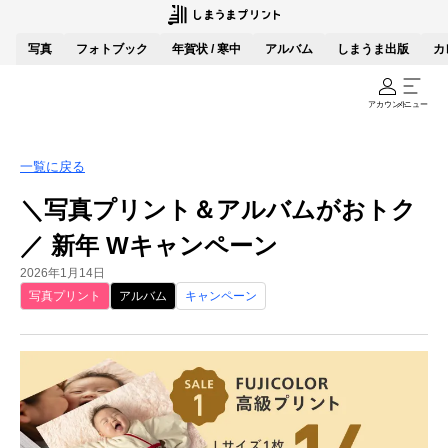
写真
フォトブック
年賀状 / 寒中
アルバム
しまうま出版
カ
アカウント
メニュー
一覧に戻る
＼写真プリント＆アルバムがおトク
／ 新年 Wキャンペーン
2026年1月14日
写真プリント
アルバム
キャンペーン