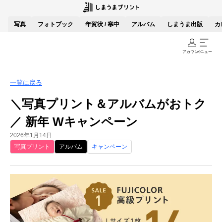
写真
フォトブック
年賀状 / 寒中
アルバム
しまうま出版
カ
アカウント
メニュー
一覧に戻る
＼写真プリント＆アルバムがおトク
／ 新年 Wキャンペーン
2026年1月14日
写真プリント
アルバム
キャンペーン