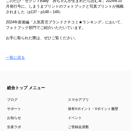
このたび「ゼクシィBaby 赤ちゃんが生まれたら読む本」2024年10
月発行号に、しまうまプリントのフォトブックと写真プリントが掲載
されました（p137・p148～149）
2024年産後編「人気育児ブランドクチコミ★ランキング」において、
フォトブック部門でご紹介いただいています。
お手に取られた際は、ぜひご覧ください。
一覧に戻る
総合トップ メニュー
ブログ
スマホアプリ
サポート
保有Vポイント・Vポイント履歴
お知らせ
イベント
生産ラボ
ご登録会員数