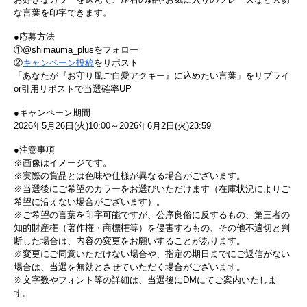
な言葉を印字できます。
●応募方法
①@shimauma_plusをフォロー
②
キャンペーン投稿
をリポスト
「あなたが『お守り風ご自愛アクキー』に込めたい言葉」をリプライ
or引用リポストで当選確率UP
●キャンペーン期間
2026年5月26日(火)10:00～2026年6月2日(火)23:59
●注意事項
※画像はイメージです。
※実際の賞品とは色味や仕様が異なる場合がございます。
※当選後にご希望のカラーをお選びいただけます（在庫状況によりご
希望に沿えない場合がございます）。
※ご希望の言葉を印字可能ですが、公序良俗に反するもの、第三者の
知的財産権（著作権・商標権等）を侵害するもの、その他不適切と判
断した場合は、内容の変更をお願いすることがあります。
※変更にご同意いただけない場合や、指定の期日までにご返信がない
場合は、当選を無効とさせていただく場合がございます。
※文字数やフォント等の詳細は、当選後にDMにてご案内いたしま
す。