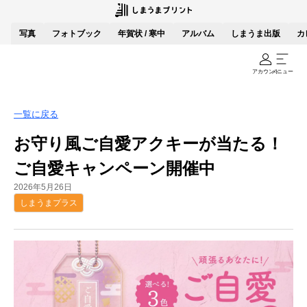
写真
フォトブック
年賀状 / 寒中
アルバム
しまうま出版
カ
アカウント
メニュー
一覧に戻る
お守り風ご自愛アクキーが当たる！
ご自愛キャンペーン開催中
2026年5月26日
しまうまプラス