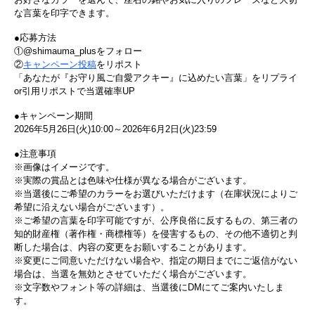
な言葉を印字できます。
●応募方法
①@shimauma_plusをフォロー
②
キャンペーン投稿
をリポスト
「あなたが『お守り風ご自愛アクキー』に込めたい言葉」をリプライ
or引用リポストで当選確率UP
●キャンペーン期間
2026年5月26日(火)10:00～2026年6月2日(火)23:59
●注意事項
※画像はイメージです。
※実際の賞品とは色味や仕様が異なる場合がございます。
※当選後にご希望のカラーをお選びいただけます（在庫状況によりご
希望に沿えない場合がございます）。
※ご希望の言葉を印字可能ですが、公序良俗に反するもの、第三者の
知的財産権（著作権・商標権等）を侵害するもの、その他不適切と判
断した場合は、内容の変更をお願いすることがあります。
※変更にご同意いただけない場合や、指定の期日までにご返信がない
場合は、当選を無効とさせていただく場合がございます。
※文字数やフォント等の詳細は、当選後にDMにてご案内いたしま
す。