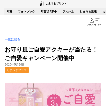
写真
フォトブック
年賀状 / 寒中
アルバム
しまうま出版
カ
アカウント
メニュー
一覧に戻る
お守り風ご自愛アクキーが当たる！
ご自愛キャンペーン開催中
2026年5月26日
しまうまプラス