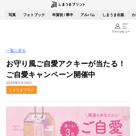
写真
フォトブック
年賀状 / 寒中
アルバム
しまうま出版
カ
アカウント
メニュー
一覧に戻る
お守り風ご自愛アクキーが当たる！
ご自愛キャンペーン開催中
2026年5月26日
しまうまプラス