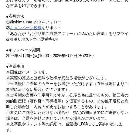
な言葉を印字できます。
●応募方法
①@shimauma_plusをフォロー
②
キャンペーン投稿
をリポスト
「あなたが『お守り風ご自愛アクキー』に込めたい言葉」をリプライ
or引用リポストで当選確率UP
●キャンペーン期間
2026年5月26日(火)10:00～2026年6月2日(火)23:59
●注意事項
※画像はイメージです。
※実際の賞品とは色味や仕様が異なる場合がございます。
※当選後にご希望のカラーをお選びいただけます（在庫状況によりご
希望に沿えない場合がございます）。
※ご希望の言葉を印字可能ですが、公序良俗に反するもの、第三者の
知的財産権（著作権・商標権等）を侵害するもの、その他不適切と判
断した場合は、内容の変更をお願いすることがあります。
※変更にご同意いただけない場合や、指定の期日までにご返信がない
場合は、当選を無効とさせていただく場合がございます。
※文字数やフォント等の詳細は、当選後にDMにてご案内いたしま
す。