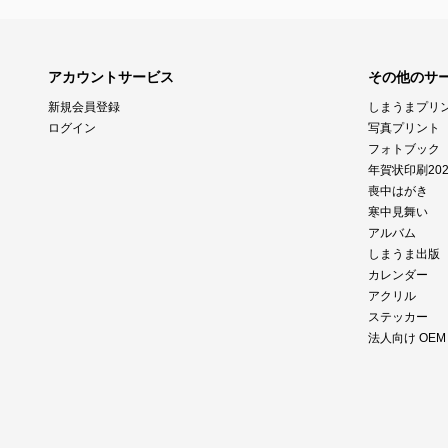
アカウントサービス
その他のサ
新規会員登録
しまうまプリ
ログイン
写真プリント
フォトブック
年賀状印刷202
喪中はがき
寒中見舞い
アルバム
しまうま出版
カレンダー
アクリル
ステッカー
法人向け OE