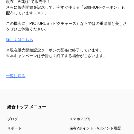
現在、PC版にて販売中！
さらに販売開始を記念して、今すぐ使える「500円OFFクーポン」も
配布しています（※）。
この機会に、PICTURES（ピクチャーズ）ならではの重厚感と美しさ
をぜひご体験ください。
詳しくはこちら
※現在販売開始記念クーポンの配布は終了しています。
※本​キャンペーンは​予告なく​終了する​場合が​ございます。
一覧に戻る
総合トップ メニュー
ブログ
スマホアプリ
サポート
保有Vポイント・Vポイント履歴