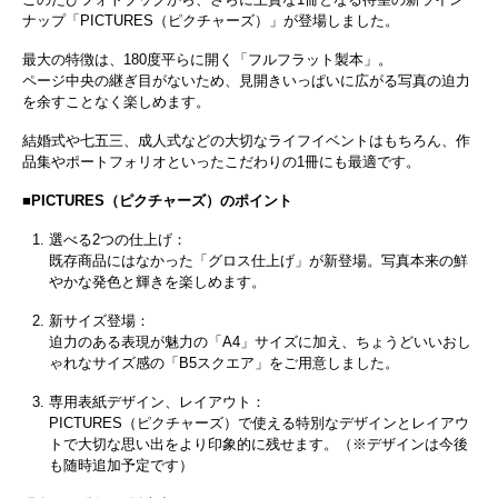
ナップ「PICTURES（ピクチャーズ）」が登場しました。
最大の特徴は、180度平らに開く「フルフラット製本」。
ページ中央の継ぎ目がないため、見開きいっぱいに広がる写真の迫力
を余すことなく楽しめます。
結婚式や七五三、成人式などの大切なライフイベントはもちろん、作
品集やポートフォリオといったこだわりの1冊にも最適です。
■PICTURES（ピクチャーズ）のポイント
選べる2つの仕上げ：
既存商品にはなかった「グロス仕上げ」が新登場。写真本来の鮮
やかな発色と輝きを楽しめます。
新サイズ登場：
迫力のある表現が魅力の「A4」サイズに加え、ちょうどいいおし
ゃれなサイズ感の「B5スクエア」をご用意しました。
専用表紙デザイン、レイアウト：
PICTURES（ピクチャーズ）で使える特別なデザインとレイアウ
トで大切な思い出をより印象的に残せます。（※デザインは今後
も随時追加予定です）