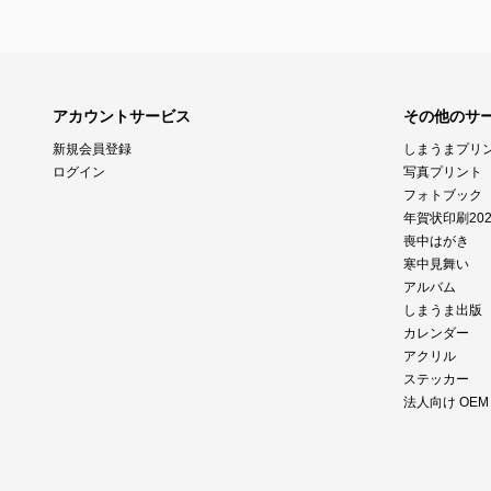
アカウントサービス
その他のサ
新規会員登録
しまうまプリ
ログイン
写真プリント
フォトブック
年賀状印刷202
喪中はがき
寒中見舞い
アルバム
しまうま出版
カレンダー
アクリル
ステッカー
法人向け OE