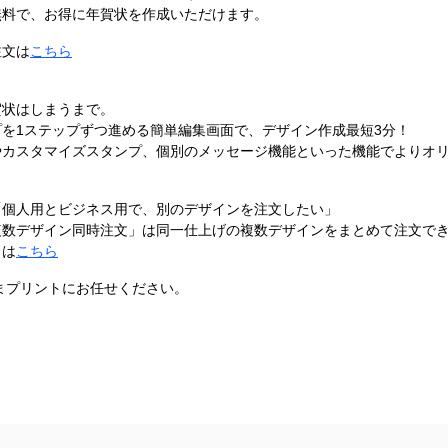
無料で、お得に年賀状を作成いただけます。
注文は
こちら
賀状はしまうまで。
を1ステップずつ進める簡単編集画面で、デザイン作成最短3分！
やカスタマイズスタンプ、個別のメッセージ機能といった機能でよりオ
「個人用とビジネス用で、別のデザインを注文したい」
複数デザイン同時注文」は同一仕上げの複数デザインをまとめて注文で
くは
こちら
うまプリントにお任せください。