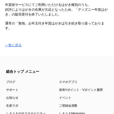
年賀状サービスにてご利用いただけるはがき種別のうち、
好評によりはがきの在庫が欠品となったため、「ディズニー年賀はが
き」の販売受付を終了いたしました。
通常の「無地」お年玉付き年賀はがきは引き続き取り扱っておりま
す。
一覧に戻る
総合トップ メニュー
ブログ
スマホアプリ
サポート
保有Vポイント・Vポイント履歴
お知らせ
イベント
生産ラボ
ご登録会員数
しまうまのサステナビリティ
しまうまMemories