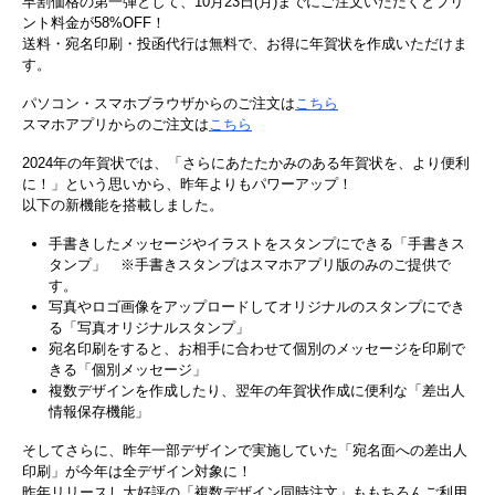
早割価格の第一弾として、10月23日(月)までにご注文いただくとプリ
ント料金が58%OFF！
送料・宛名印刷・投函代行は無料で、お得に年賀状を作成いただけま
す。
パソコン・スマホブラウザからのご注文は
こちら
スマホアプリからのご注文は
こちら
2024年の年賀状では、「さらにあたたかみのある年賀状を、より便利
に！」という思いから、昨年よりもパワーアップ！
以下の新機能を搭載しました。
手書きしたメッセージやイラストをスタンプにできる「手書きス
タンプ」 ※手書きスタンプはスマホアプリ版のみのご提供で
す。
写真やロゴ画像をアップロードしてオリジナルのスタンプにでき
る「写真オリジナルスタンプ」
宛名印刷をすると、お相手に合わせて個別のメッセージを印刷で
きる「個別メッセージ」
複数デザインを作成したり、翌年の年賀状作成に便利な「差出人
情報保存機能」
そしてさらに、昨年一部デザインで実施していた「宛名面への差出人
印刷」が今年は全デザイン対象に！
昨年リリースし大好評の「複数デザイン同時注文」ももちろんご利用