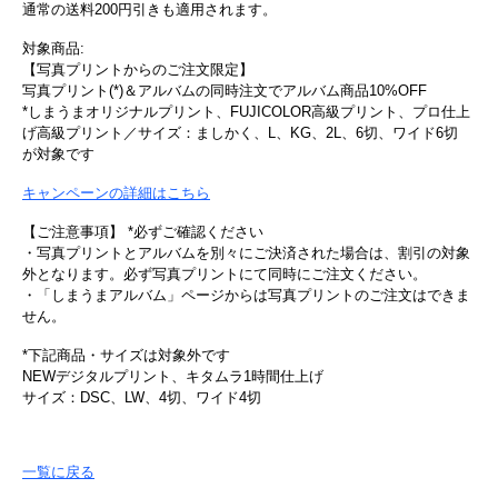
通常の送料200円引きも適用されます。
対象商品:
【写真プリントからのご注文限定】
写真プリント(*)＆アルバムの同時注文でアルバム商品10%OFF
*しまうまオリジナルプリント、FUJICOLOR高級プリント、プロ仕上
げ高級プリント／サイズ：ましかく、L、KG、2L、6切、ワイド6切
が対象です
キャンペーンの詳細はこちら
【ご注意事項】 *必ずご確認ください
・写真プリントとアルバムを別々にご決済された場合は、割引の対象
外となります。必ず写真プリントにて同時にご注文ください。
・「しまうまアルバム」ページからは写真プリントのご注文はできま
せん。
*下記商品・サイズは対象外です
NEWデジタルプリント、キタムラ1時間仕上げ
サイズ：DSC、LW、4切、ワイド4切
一覧に戻る