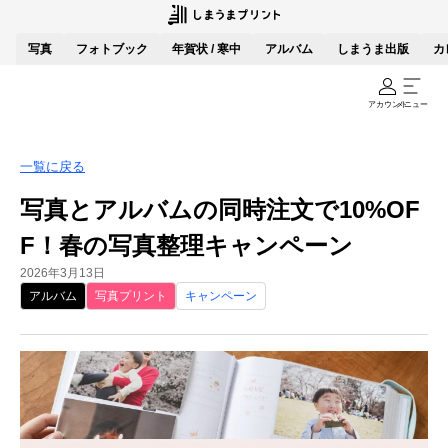
写真
フォトブック
年賀状 / 寒中
アルバム
しまうま出版
カ
アカウント
メニュー
一覧に戻る
写真とアルバムの同時注文で10%OF
F！春の写真整理キャンペーン
2026年3月13日
アルバム
写真プリント
キャンペーン