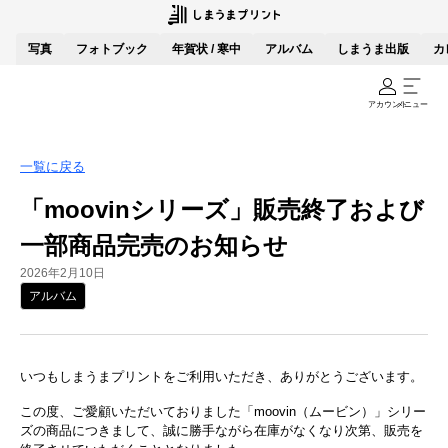
写真
フォトブック
年賀状 / 寒中
アルバム
しまうま出版
カ
アカウント
メニュー
一覧に戻る
「moovinシリーズ」販売終了および
一部商品完売のお知らせ
2026年2月10日
アルバム
いつもしまうまプリントをご利用いただき、ありがとうございます。
この度、ご愛顧いただいておりました「moovin（ムービン）」シリー
ズの商品につきまして、誠に勝手ながら在庫がなくなり次第、販売を