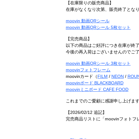
【在庫限りの販売商品】
在庫がなくなり次第、販売終了とな
moovin 動画QRシール
moovin 動画QRシール 5枚セット
【完売商品】
以下の商品はご好評につき在庫が終
今後の再入荷はございませんのでご
moovin 動画QRシール 3枚セット
moovinフォトフレーム
moovinカード（
FILM
/
NEON
/
ROU
moovinボード BLACKBOARD
moovinミニボード CAFE FOOD
これまでのご愛顧に感謝申し上げま
【2026/02/12 追記】
完売商品リストに「moovinフォトフ