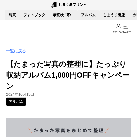
写真
フォトブック
年賀状 / 寒中
アルバム
しまうま出版
カ
アカウント
メニュー
一覧に戻る
【たまった写真の整理に】たっぷり
収納アルバム1,000円OFFキャンペー
ン
2024年10月15日
アルバム